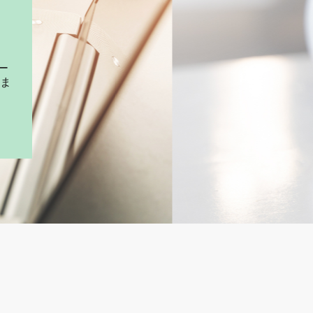
！
ー
みま